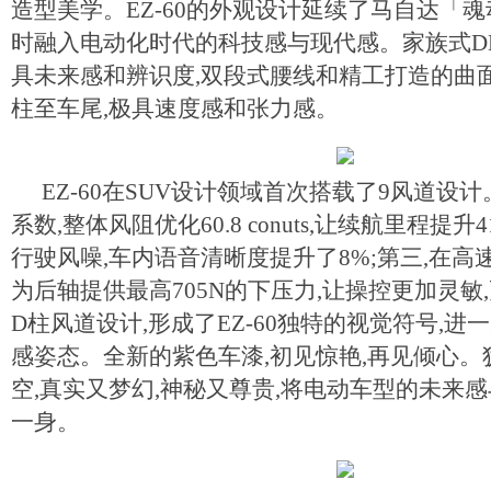
造型美学。EZ-60的外观设计延续了马自达「魂
时融入电动化时代的科技感与现代感。家族式D
具未来感和辨识度,双段式腰线和精工打造的曲
柱至车尾,极具速度感和张力感。
EZ-60在SUV设计领域首次搭载了9风道设
系数,整体风阻优化60.8 conuts,让续航里程提升
行驶风噪,车内语音清晰度提升了8%;第三,在高
为后轴提供最高705N的下压力,让操控更加灵敏
D柱风道设计,形成了EZ-60独特的视觉符号,
感姿态。全新的紫色车漆,初见惊艳,再见倾心
空,真实又梦幻,神秘又尊贵,将电动车型的未来
一身。