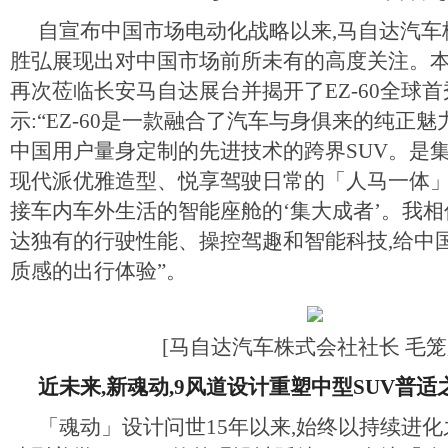
自宣布中国市场电动化战略以来,马自达汽车
胜弘展现出对中国市场前所未有的高度关注。本
再次莅临长安马自达展台并揭开了EZ-60全球
示:“EZ-60是一款融合了汽车与身俱来的纯正
中国用户量身定制的先进技术的跨界SUV。是
现代派优雅造型、悦享驾驶日常的「人马一体」
接车内车外生活的智能座舱的‘集大成者’。我相信 
达独有的行驶性能、操控驾趣和智能科技,给中
质感的出行体验”。
[马自达汽车株式会社社长 毛笼
近未来,新魂动,9风道设计
重塑中型SUV普适
「魂动」设计问世15年以来,始终以持续进