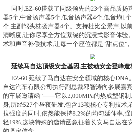
同时,EZ-60搭载了同级领先的23个高品质扬
器5个,中音扬声器5个,低音扬声器4个,低音炮1
个,主副驾头枕扬声器4个。支持杜比全景声,以
清晰度,让你尽享全方位萦绕的沉浸式影音体验
术和声音补偿技术,让每一个座位都是“甜点位”
延续马自达顶级安全基因,主被动安全登峰造
EZ-60 延续了马自达在安全领域的核心DN
自达汽车有限公司执行副总裁邓智涛向参展嘉宾
的车展邀请函”——它以2,000MPa的热成型钢制成
身,历经527个昼夜研发,包含13项核心专利技术,在达
拉强度的同时,依然能保持8.2%的均匀延伸率,强
轻19%,这块特殊的邀请函象征着长安马自达在
的坚定信念。