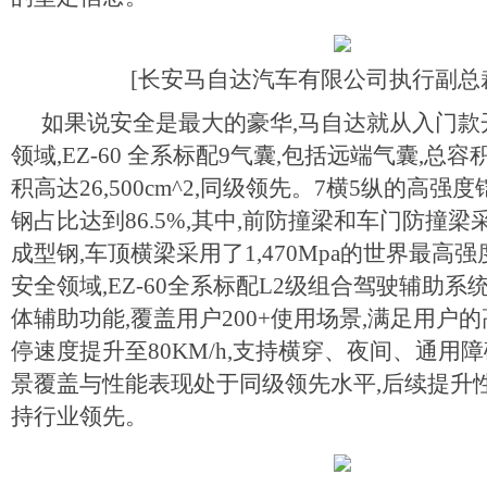
[长安马自达汽车有限公司执行副总裁
如果说安全是最大的豪华,马自达就从入门款
领域,EZ-60 全系标配9气囊,包括远端气囊,总容积
积高达26,500cm^2,同级领先。7横5纵的高强
钢占比达到86.5%,其中,前防撞梁和车门防撞梁采用
成型钢,车顶横梁采用了1,470Mpa的世界最高
安全领域,EZ-60全系标配L2级组合驾驶辅助系统
体辅助功能,覆盖用户200+使用场景,满足用户的
停速度提升至80KM/h,支持横穿、夜间、通用
景覆盖与性能表现处于同级领先水平,后续提升
持行业领先。