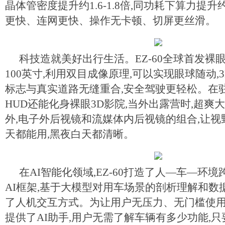
晶体管密度提升约1.6-1.8倍,同功耗下算力提升约2
更快、连网更快、操作无卡顿、切屏更丝滑。
科技造就美好出行生活。EZ-60全球首发裸眼3
100英寸,利用双目成像原理,可以实现眼球随动,
标志与真实道路无缝重合,安全驾驶更轻松。在驻
HUD还能化身裸眼3D影院,当外出露营时,超爽
外,电子外后视镜和流媒体内后视镜的组合,让视野
天都能用,黑夜白天都清晰。
在AI智能化领域,EZ-60打造了人—车—环
AI框架,基于大模型对用车场景的剖析理解和数
了人机交互方式。为让用户无压力、无门槛使用海量
提供了AI助手,用户无需了解车辆有多少功能,只要想