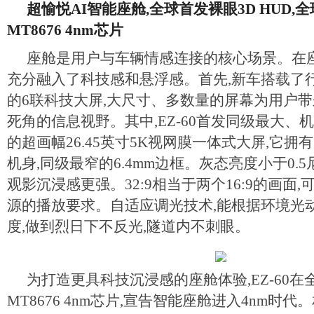
超愉悦AI智能座舱
,
全球首发裸眼3D HUD,
全
MT8676
4nm芯片
座舱是用户与车辆情感连接的核心场景。在座舱
充分融入了科技感和悬浮感。首先,新车搭载了行
的6联科技大屏,大尺寸、多数量的屏幕为用户
死角的信息视野。其中,EZ-60首发同级最大、
的超画幅26.45英寸5K视网膜一体式大屏,它拥有
机身,同级最窄的6.4mm边框。灰态亮度小于0.5
观影沉浸感更强。32:9相当于两个16:9的画面
源的播放要求。自适应调光技术,能根据环境光
度,做到烈日下不反光,隧道内不刺眼。
为打造更具科技沉浸感的座舱体验,EZ-60
MT8676 4nm芯片,宣告智能座舱进入4nm时代