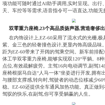
项功能可随时通过AI助手调用,实时呈现。出行
天、车控等等需求,语音指令可一语直达,功能无
双零重力座椅,23个高品质扬声器,
营造奢侈出
在内饰设计上,EZ-60采用了流水式的光栅,
紫、金三色的轻奢撞色设计,更显内饰高级品味。长
距为EZ-60带来了开阔的驾乘空间。新车前排
体工学双零重力座椅,能够实现双120°平躺。8种
点位,有效疏解疲劳。主驾16向电动调节,副驾1
座椅根据马自达“人马一体”坐姿进行开发,拥有
与腰部支撑感,转向时,驾驶者的动态位移减少60
稳。EZ-60还提供全车通风加热功能。真正做到
驾驭的快乐,在副驾,你可享受躺赢的人生。