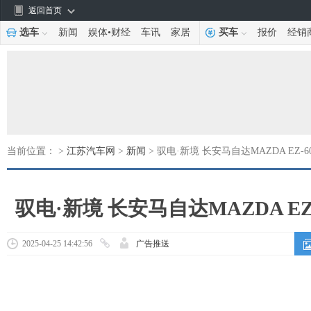
返回首页
选车
新闻
娱体
•
财经
车讯
家居
买车
报价
经销
当前位置： >
江苏汽车网
>
新闻
> 驭电·新境 长安马自达MAZDA EZ-
驭电·新境 长安马自达MAZDA E
2025-04-25 14:42:56
广告推送