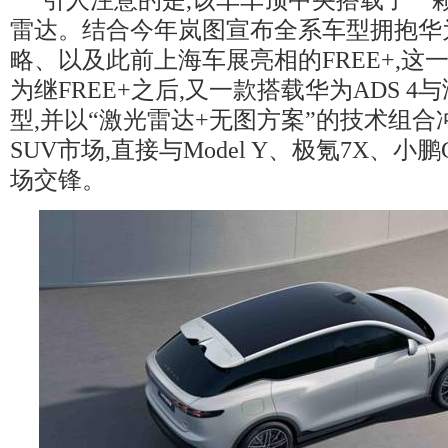
雷达。结合今年岚图宣布全系车型拥抱华
略、以及此前上海车展亮相的FREE+,这
为继FREE+之后,又一款搭载华为ADS 4
型,并以“激光雷达+无图方案”的技术组
SUV市场,直接与Model Y、极氪7X、小
场交锋。