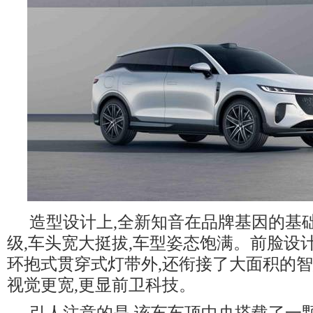
造型设计上,全新知音在品牌基因的基
级,车头宽大挺拔,车型姿态饱满。前脸设
环抱式贯穿式灯带外,还衔接了大面积的智
视觉更宽,更显前卫科技。
引人注意的是,该车车顶中央搭载了一